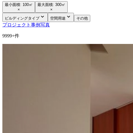
最小面積: 100㎡
最大面積: 300㎡
ビルディングタイプ
空間用途
その他
プロジェクト
事例写真
9999+
件