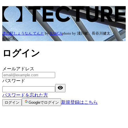
ログイン | TECTURE（テクチャー）
道の駅しょうなん てんと
by
NASCA
photo by
淺川敏、長谷川健太、
NASCA
ログイン
メールアドレス
パスワード
パスワードを忘れた方
新規登録はこちら
ログイン
Googleでログイン