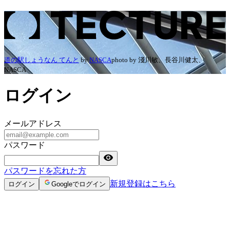
ログイン | TECTURE（テクチャー）
道の駅しょうなん てんと
by
NASCA
photo by
淺川敏、長谷川健太、
NASCA
ログイン
メールアドレス
パスワード
パスワードを忘れた方
新規登録はこちら
ログイン
Googleでログイン