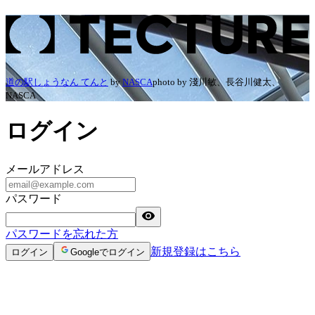
ログイン | TECTURE（テクチャー）
道の駅しょうなん てんと
by
NASCA
photo by
淺川敏、長谷川健太、
NASCA
ログイン
メールアドレス
パスワード
パスワードを忘れた方
新規登録はこちら
ログイン
Googleでログイン