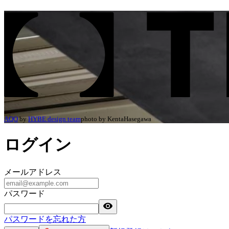
ログイン | TECTURE（テクチャー）
AQO
by
HYBE design team
photo by
KentaHasegawa
ログイン
メールアドレス
パスワード
パスワードを忘れた方