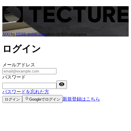
ログイン | TECTURE（テクチャー）
AQO
by
HYBE design team
photo by
KentaHasegawa
ログイン
メールアドレス
パスワード
パスワードを忘れた方
新規登録はこちら
ログイン
Googleでログイン