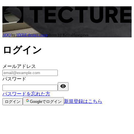
ログイン | TECTURE（テクチャー）
AQO
by
HYBE design team
photo by
KentaHasegawa
ログイン
メールアドレス
パスワード
パスワードを忘れた方
新規登録はこちら
ログイン
Googleでログイン