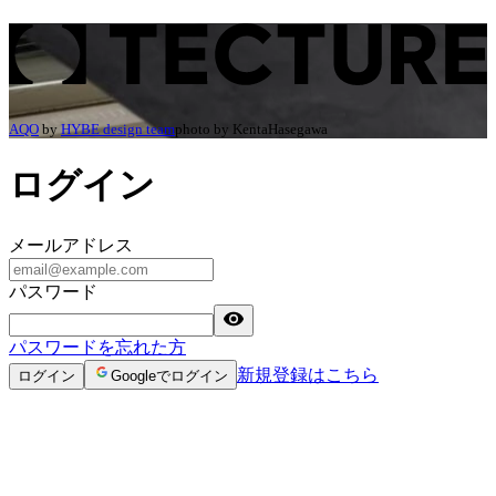
ログイン | TECTURE（テクチャー）
AQO
by
HYBE design team
photo by
KentaHasegawa
ログイン
メールアドレス
パスワード
パスワードを忘れた方
新規登録はこちら
ログイン
Googleでログイン