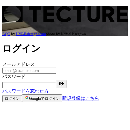
ログイン | TECTURE（テクチャー）
AQO
by
HYBE design team
photo by
KentaHasegawa
ログイン
メールアドレス
パスワード
パスワードを忘れた方
新規登録はこちら
ログイン
Googleでログイン