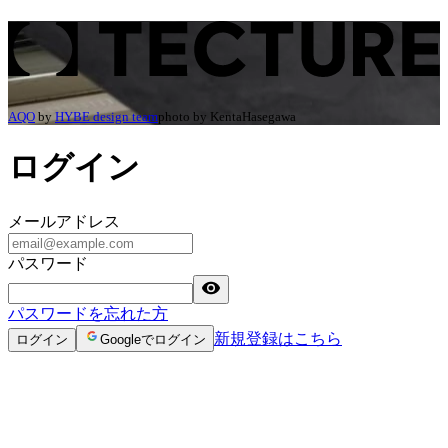
ログイン | TECTURE（テクチャー）
AQO
by
HYBE design team
photo by
KentaHasegawa
ログイン
メールアドレス
パスワード
パスワードを忘れた方
新規登録はこちら
ログイン
Googleでログイン