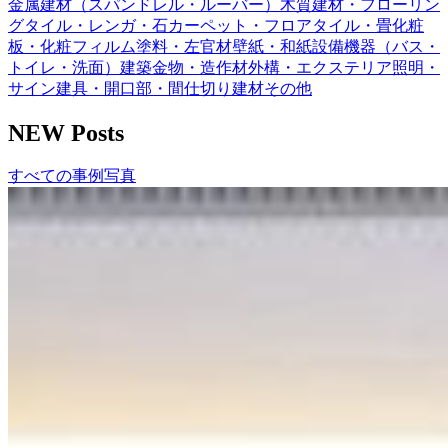
金属建材（スパンドレル・ルーバー）
木質建材・フローリン
グ
タイル・レンガ・石
カーペット・フロアタイル・畳
化粧
板・化粧フィルム
塗料・左官材
壁紙・和紙
設備機器（バス・
トイレ・洗面）
建築金物・造作材
外構・エクステリア
照明・
サイン
建具・開口部・間仕切り
建材その他
NEW Posts
すべての事例写真