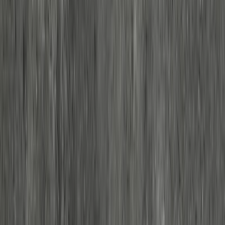
株式会社 ニットー
リビング
居間・リビング
登録されている商品
メーカー
株式会社 ニットー
アルサイト - 4L
¥11,800 / ㎡ 税抜
¥
11,800
/ ㎡
[税抜]
サンプル請求
1
あわせて見たい事例写真