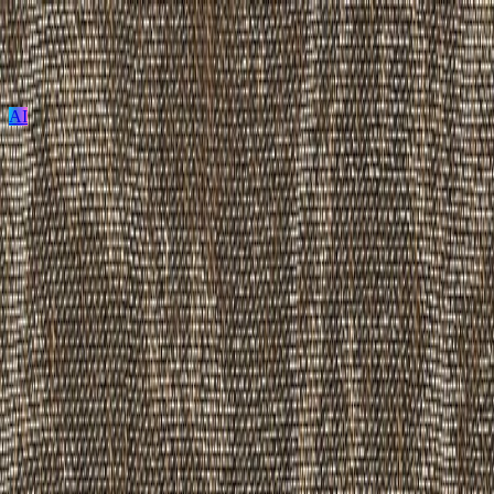
AI
ログイン / 新規登録
プロジェクト投稿
建築を探す
建材を探す
家具を探す
メーカーを探す
TECTUREとは？
サービスの使い方
グランフロー/GX-6150L
グランフロー/GX-6150L