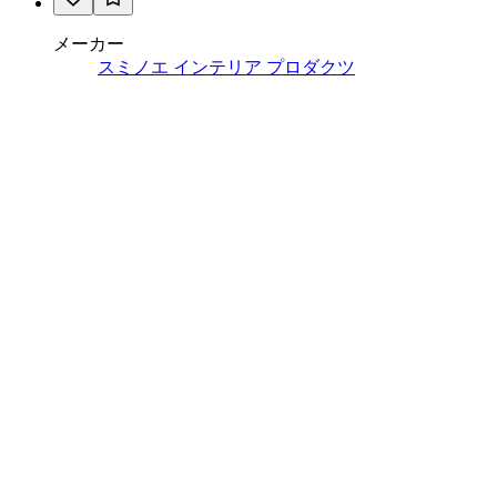
メーカー
スミノエ インテリア プロダクツ
ECOS/iD-1800EP Aquaglow
¥10,800 / ㎡ 税抜
¥
10,800
/ ㎡
[税抜]
サンプル請求
メーカー
田島ルーフィング
タピス スグラフィート - TZ11-704
¥10,900 / ㎡ 税抜
¥
10,900
/ ㎡
[税抜]
サンプル請求