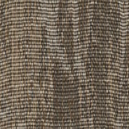
ナイロン
素材の補足情報
パイル：BCFナイロン100％（原着ナイロン）
安全性能
防炎規制(消防法)
:
防炎
ホルムアルデヒド等級
:
F★★★★
使用可能箇所
屋内（床）
関連リンク
公式サイト
関連製品
もっと見る