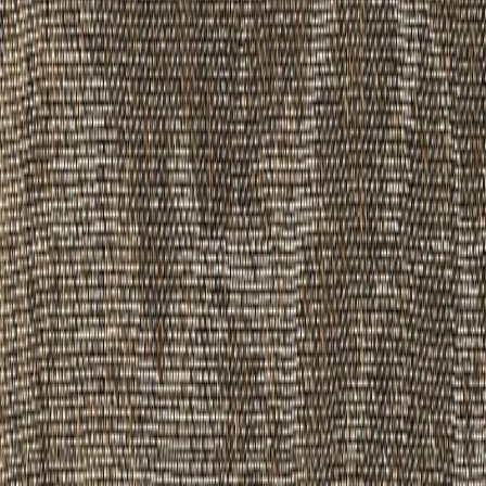
もっと見る
シリーズの一覧を見る
空間に広がりを演出する1000mm×1000mmのダイナミックな
デザイン。 マーブリング技法の雄大な流れを表現しまし
た。
納期
標準在庫品
サイズ
幅
1,000
(mm)
長さ
1,000
(mm)
厚み
9.5
(mm)
素材