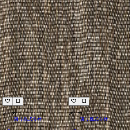
独創的な空間を実現する、東リの内装仕上げ材
ビニル系床材（シート・タイル）、カーペット(タイル・ロ
ール・ラグ)、壁装材、カーテンを取り扱う総合インテリア
メーカーです。 1919年の創業以来、ライフスタイルに合わ
せた機能やデザインを企画・開発し、製造から販売・物流に
いたるまで一貫して行います。
メーカーページへ
イメージが近い東リ株式会社の製品
メーカー
メーカー
東リ株式会社
東リ株式会社