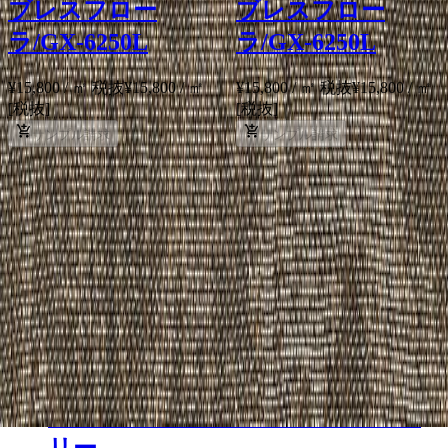
ブレスフロー
ブレスフロー
ラ/GX-6250L
ラ/GX-6250L
¥15,800 / ㎡ 税抜
¥
15,800
/ ㎡
¥15,800 / ㎡ 税抜
¥
15,800
/ ㎡
[税抜]
[税抜]
サンプル請求
サンプル請求
こちらもおすすめ
メーカー
アドヴァングループ
ムンディ コレクション - ムンディ
コレクション ミスティー2 アイボ
リー