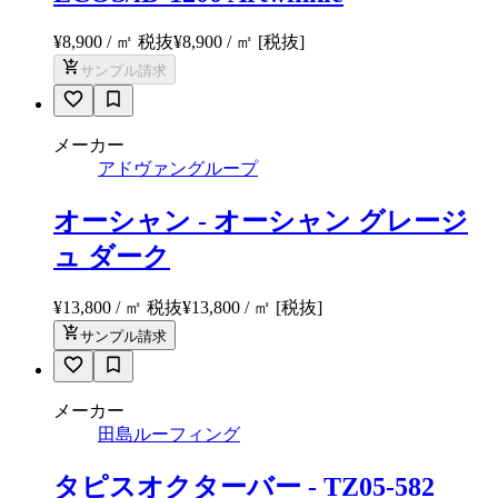
¥8,900 / ㎡ 税抜
¥
8,900
/ ㎡
[税抜]
サンプル請求
メーカー
撮影者
アドヴァングループ
photo by
桧川泰治
オーシャン - オーシャン グレージ
ュ ダーク
¥13,800 / ㎡ 税抜
¥
13,800
/ ㎡
[税抜]
サンプル請求
メーカー
田島ルーフィング
タピスオクターバー - TZ05-582