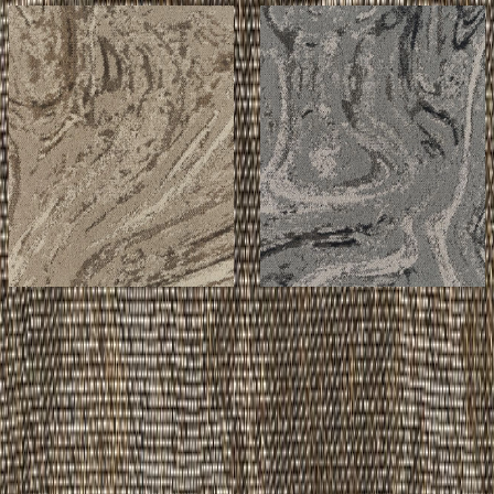
メーカー
メーカー
東リ株式会社
東リ株式会社
グランフロー/GX-
グランフロー/GX-
6150L
6150L
¥15,800 / ㎡ 税抜
¥
15,800
/ ㎡
¥15,800 / ㎡ 税抜
¥
15,800
/ ㎡
[税抜]
[税抜]
サンプル請求
サンプル請求
利用事例