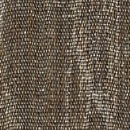
品番:
GX6151L
ブランド
:
東リ
メーカー
:
東リ株式会社
価格
¥15,800 / ㎡ 税抜
¥
15,800
/ ㎡
[税抜]
現在サンプル請求を受け付けていません
お知らせを受け取る
サンプル請求ができるようになりましたら、メ
ールが届きます
同じグループ
の製品