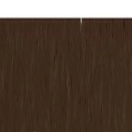
シリーズの一覧を見る
モダンな印象の幅広いカラーパレットと洗練された３Ｄ構造
が特徴です。
納期
標準在庫品
サイズ
幅
148
(mm)
長さ
48.8
(mm)
厚み
10
(mm)
素材
磁器