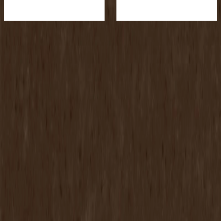
[税抜]
[税抜]
サンプル請求
サンプル請求
【LiFE with TiLE】
全てはお客様の「タイルのある快適な暮らし」のために 私
たち淡陶社は１３０年以上の歴史と伝統に培われた確かな技
術を継承し、タイルのより豊かな可能性を求め、「タイルの
ある快適な暮らし」をお届けする皆様のよきパートナーとし
て真摯に取り組んでおります。