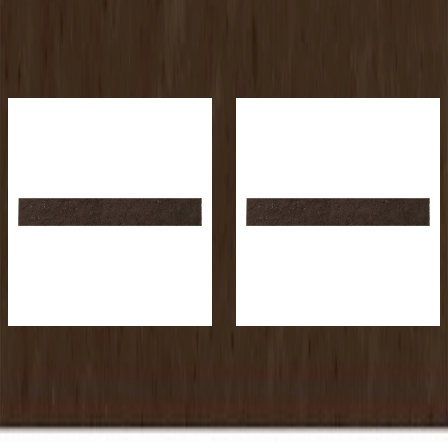
メーカーページへ
イメージが近い淡陶社の製品
メーカー
メーカー
淡陶社
淡陶社
シブレット
シブレット
¥16,900 / ㎡ 税抜
¥
16,900
/ ㎡
¥11,800 / ㎡ 税抜
¥
11,800
/ ㎡
[税抜]
[税抜]
サンプル請求
サンプル請求
こちらもおすすめ