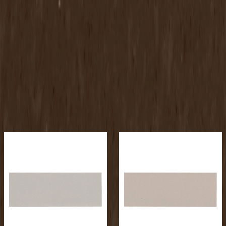
使用可能箇所
屋内（床）
屋内（壁）
屋外（壁）
水廻り（壁）
関連リンク
公式サイト
お問い合わせ
148×48.8×10
もっと見る
メーカー
メーカー
淡陶社
淡陶社
ディンプル
ディンプル
¥19,900 / ㎡ 税抜
¥
19,900
/ ㎡
¥19,900 / ㎡ 税抜
¥
19,900
/ ㎡