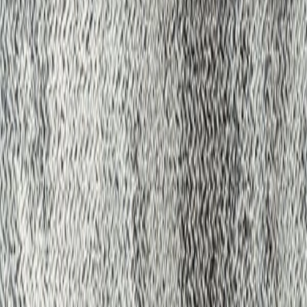
シリーズの一覧を見る
岸に打ち寄せるSURF(波)のような、ゆるやかな曲線柄で
す。
納期
標準在庫品
サイズ
サイズの補足情報
500㎜×500㎜
素材
ナイロン
素材の補足情報
ナイロン(原着)100％
備考
グリーン購入法適合マーク|エコマーク|グリーンラベル