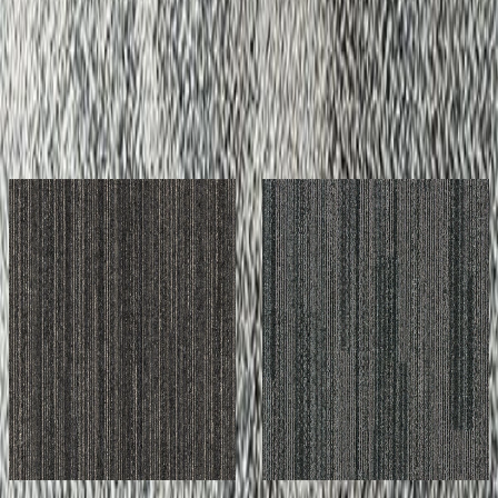
メーカーページへ
イメージが近いスミノエ インテリア
プロダクツの製品
メーカー
メーカー
スミノエ インテリア
スミノエ インテリア
プロダクツ
プロダクツ
ECOS/LX-1100
ECOS/LX-1600
RANDOM
SHADE
¥7,800 / ㎡ 税抜
¥
7,800
/ ㎡
¥7,800 / ㎡ 税抜
¥
7,800
/ ㎡
[税抜]
[税抜]
サンプル請求
サンプル請求