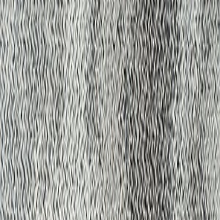
品番:
LX-1711
ブランド
:
SUMINOE
メーカー
:
スミノエ インテリア プロダクツ
価格
¥7,800 / ㎡ 税抜
¥
7,800
/ ㎡
[税抜]
現在サンプル請求を受け付けていません
お知らせを受け取る
サンプル請求ができるようになりましたら、メ
ールが届きます
同じグループ
の製品
もっと見る