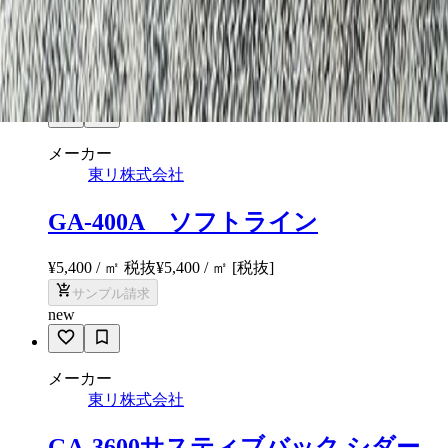
¥5,400 / ㎡ 税抜
¥
5,400
/ ㎡
[税抜]
サンプル請求
new
メーカー
東リ株式会社
GA-400A ソフトライン
¥5,400 / ㎡ 税抜
¥
5,400
/ ㎡
[税抜]
サンプル請求
new
メーカー
東リ株式会社
GA-3600サスティブバック シダー