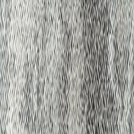
プラス|防炎カーペット|制電性|撥水 防汚加工品|原着糸
使用|FIF対応商品|CEマーク|日本製|タフテッド|グッド
デザイン商品
使用可能箇所
屋内（床）
関連リンク
公式カタログ