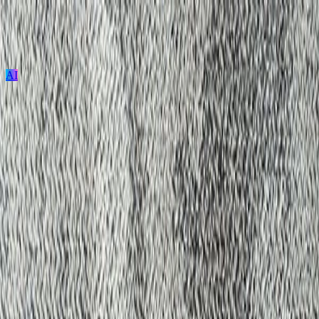
AI
ログイン / 新規登録
プロジェクト投稿
建築を探す
建材を探す
家具を探す
メーカーを探す
TECTUREとは？
サービスの使い方
ECOS/LX-1700 SURF
ECOS/LX-1700 SURF