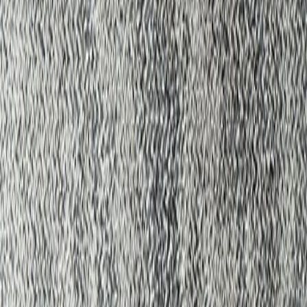
こちらもおすすめ
メーカー
東リ株式会社
GA-400A フロー
¥5,400 / ㎡ 税抜
¥
5,400
/ ㎡
[税抜]
サンプル請求
new
メーカー
東リ株式会社
GA-400A フロー