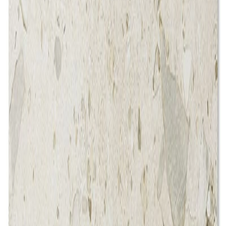
品番:
23SRQ697U
ブランド
:
DINAONE
メーカー
:
DINAONE
価格
¥24,800 / ㎡ 税抜
¥
24,800
/ ㎡
[税抜]
サンプル請求
23φ ネット張り
の製品
もっと見る
シリーズの一覧を見る