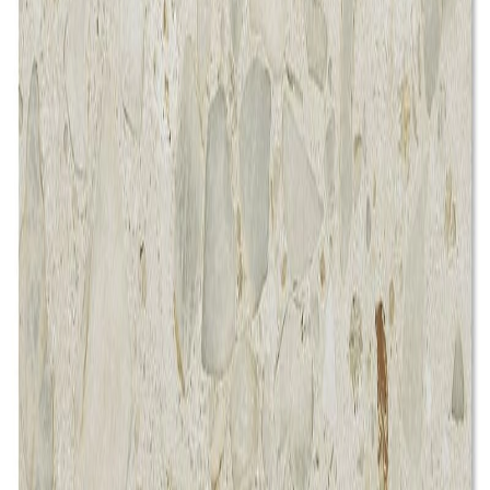
こちらもおすすめ
メーカー
名古屋モザイク工業株式会社
MARCETE/マルセーテ - 38丸・13
丸磨き [裏ネット貼り]
¥39,000 / /㎡ 税抜
¥
39,000
/ /㎡
[税抜]
サンプル請求
メーカー
名古屋モザイク工業株式会社
MARCETE/マルセーテ - 38丸・13
丸磨き [裏ネット貼り]