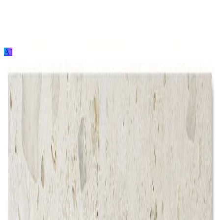
AI
ログイン / 新規登録
プロジェクト投稿
建築を探す
建材を探す
家具を探す
メーカーを探す
TECTUREとは？
サービスの使い方
ホワイト
CIRCLING TERRAZZO/サークリング テラゾ