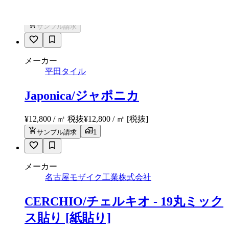
¥39,000 / /㎡ 税抜
¥
39,000
/ /㎡
[税抜]
サンプル請求
メーカー
平田タイル
Japonica/ジャポニカ
¥12,800 / ㎡ 税抜
¥
12,800
/ ㎡
[税抜]
サンプル請求
1
メーカー
名古屋モザイク工業株式会社
CERCHIO/チェルキオ - 19丸ミック
ス貼り [紙貼り]