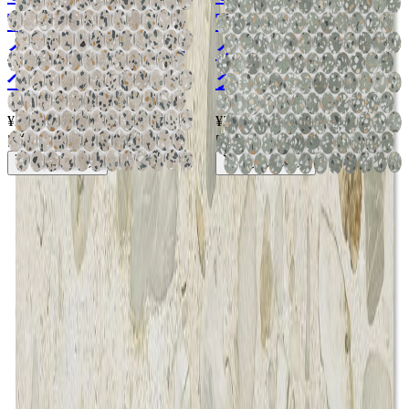
TERRAZZO/サー
TERRAZZO/サー
クリング テラゾ -
クリング テラゾ -
ベージュ
グリーン
¥24,800 / ㎡ 税抜
¥
24,800
/ ㎡
¥24,800 / ㎡ 税抜
¥
24,800
/ ㎡
[税抜]
[税抜]
サンプル請求
サンプル請求