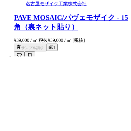
名古屋モザイク工業株式会社
PAVE MOSAIC/パヴェモザイク - 15
角（裏ネット貼り）
¥39,000 / ㎡ 税抜
¥
39,000
/ ㎡
[税抜]
サンプル請求
1
メーカー
国代耐火工業所
リトルオーズ - 施釉丸タイル
¥13,900 / ㎡ 税抜
¥
13,900
/ ㎡
[税抜]
サンプル請求
メーカー