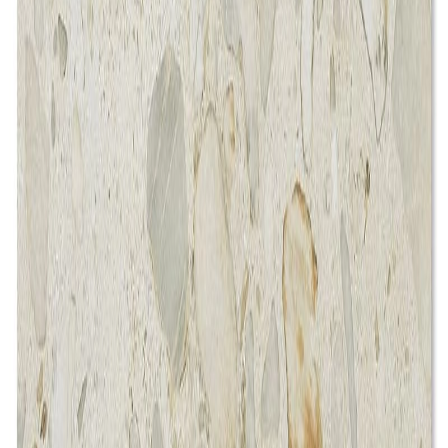
【新しい感性を世界から、空間に新しい世界を。
タイルはもっとおもしろい。】
株式会社ダイナワンは、店舗や商業施設のインテリア空間
に、最新デザインの輸入タイルと 個性的な国産タイルを提
供するメーカーとして2002年に設立されました。 大理石の
透明感や凹凸を忠実に再現した最先端の輸入タイル。 土の
質感や釉薬の表情が素晴らしい、常滑や多治見などのオリジ
ナルの国産タイル。 ぜひ、手に取って確かめてください。
私達は、人々の『想い』『期待』（ひらめき）を、 『モノ
というカタチ』に具現化することで（ときめき）、 街を
『彩る』（かがやき）お手伝いをし 『感動』（おどろき）
してもらうことで人々を繋いでいきます
メーカーページへ
イメージが近いDINAONEの製品