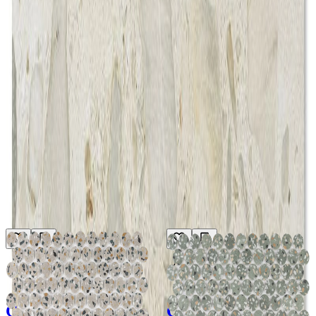
素材の補足情報
リサイクルガラス
使用可能箇所
水廻り（壁）
屋内（壁）
屋内（床）
関連リンク
公式サイト
公式カタログ
電話
23φ ネット張り
もっと見る
メーカー
メーカー
DINAONE
DINAONE
CIRCLING
CIRCLING