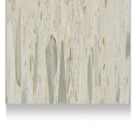
¥39,000 / /㎡ 税抜
¥
39,000
/ /㎡
[税抜]
サンプル請求
メーカー
平田タイル
Iuppiter/ユピテル
¥36,800 / ㎡ 税抜
¥
36,800
/ ㎡
[税抜]
サンプル請求
メーカー
名古屋モザイク工業株式会社
MARCETE/マルセーテ - 38丸・13
丸磨き [裏ネット貼り]