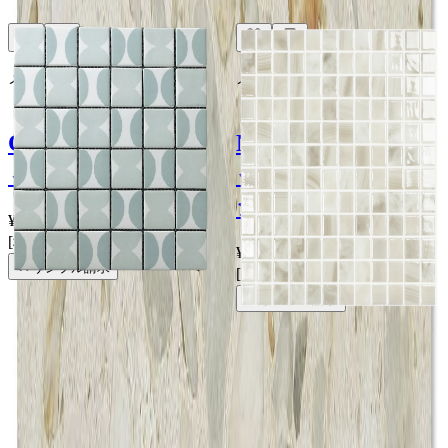
メーカー
メーカー
DINAONE
DINAONE
CANDY/キャンデ
NATURE/ネイチ
ィー - アイス
ャー - ネイチャー
シーソルト
¥19,800 / ㎡ 税抜
¥
19,800
/ ㎡
[税抜]
¥11,800 / ㎡ 税抜
¥
11,800
/ ㎡
サンプル請求
[税抜]
サンプル請求