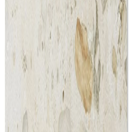
何色ものパーティクルが散りばめられた可愛らしいペニーラ
ウンドのテラゾルックモザイク。多色使いのサークリングテ
ラゾは他素材との組み合わせも容易で、視覚距離によってシ
ンプルにもポップにも受ける印象が変わるオールマイティな
アイテムです。
納期
標準在庫品
サイズ
幅
297
(mm)
長さ
305
(mm)
厚み
6
(mm)
素材
ガラスその他