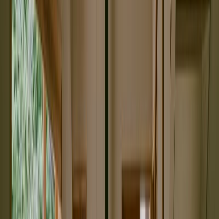
撮影者
photo by
tololo studio