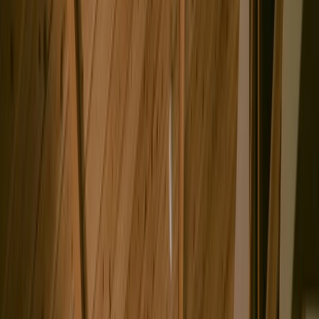
撮影者
photo by
tololo studio