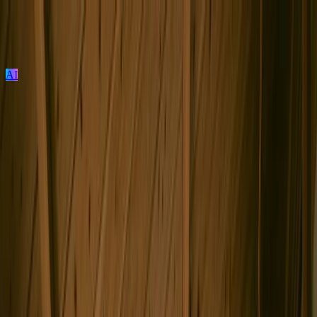
AI
ログイン / 新規登録
プロジェクト投稿
建築を探す
建材を探す
家具を探す
メーカーを探す
TECTUREとは？
サービスの使い方
Work / Life / Archive
ビルディングタイプ
戸建住宅