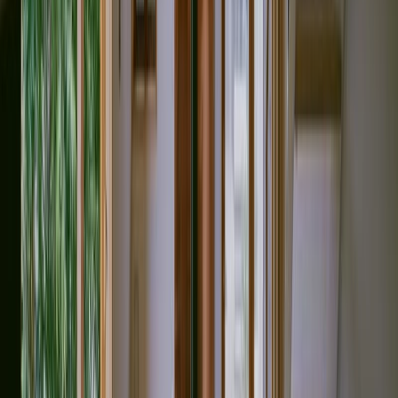
撮影者
photo by
tololo studio