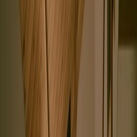
撮影者
photo by
tololo studio