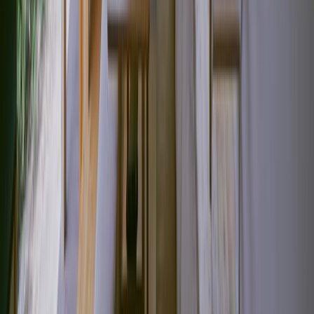
撮影者
photo by
tololo studio