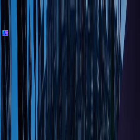
AI
ログイン / 新規登録
プロジェクト投稿
建築を探す
建材を探す
家具を探す
メーカーを探す
TECTUREとは？
サービスの使い方
DANTON FUKUOKA
ビルディングタイプ
アパレル・雑貨