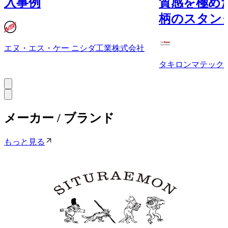
入事例
質感を極め
柄のスタン
エヌ・エス・ケー ニシダ工業株式会社
タキロンマテック
メーカー / ブランド
もっと見る
SITURAEMON / KANADEMONO
SITURAEMON は、KANADEMONOが運営する家具調達の
プロセスを、 DX によって効率化した設計施工会社・家具
卸・工務店向けの法人専用サービスです。 時間を要してい
た造作家具を、“ 選ぶだけ” のスマートオーダーで圧倒的に