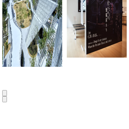
出、 藤本壮介デザ
ン・サーヴェイ60
イン監修の明治公
年－集落を見つめ
園が博多駅前にオ
た建築家たち」
ープン
記事の種類
event
記事の種類
culture
2026.08.07
2026.08.07
TECTURE is Database for all architects.
SEARCH