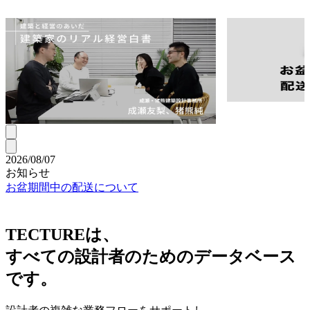
1-1 Architects
TECTURE MAG
NEWS
【建築家のリアル経営白
お盆休み
書】成瀬・猪熊が「シェ
らせ
ア」に行き着くまで。
2026/08/07
2
お知らせ
！
お盆期間中の配送について
TECTUREは、
すべての設計者のためのデータベース
です。