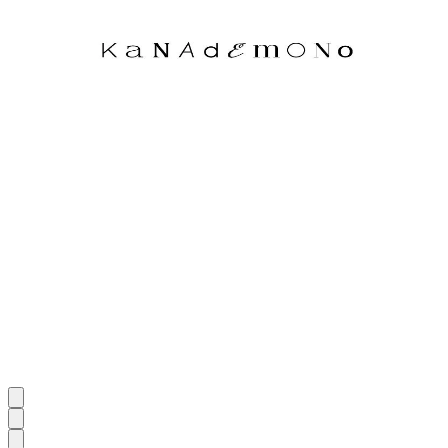
効率化。 多様なメーカー商品も一括で調達可能にする次世
代の家具調達プラットフォームです。
カテゴリ
ライト・照明
テーブル