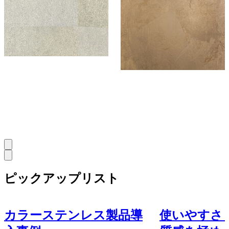
Metallic
マテリオ/舞箔シー
ト - 真鍮舞箔シー
¥20,050以上 / ㎡ 税抜
ト
¥
20,050
〜
/ ㎡
[税抜]
サンプル請求
1
サンプル請求
30
ピックアップリスト
カラーステンレス製品導
使いやすさ