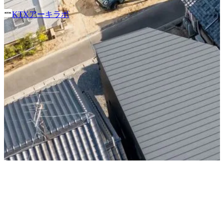
撮影者
photo by
植村崇史
House TN 抜けと境界