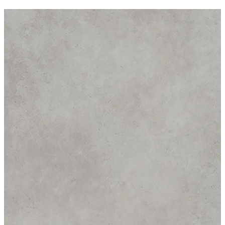
COCO VILLA 養老渓谷
ビルディングタイプ
その他宿泊施設
株式会社GEN INOUE
モクタイルラワン450 - クリア塗装
品
メーカー
東京工営
マティルNW/Eサイズ - モルタル2
メーカー