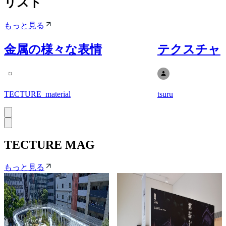
リスト
もっと見る
金属の様々な表情
テクスチャ
TECTURE_material
tsuru
TECTURE MAG
もっと見る
立体園路と広場と
谷口吉郎・吉生記
緑が交差する豊か
念 金沢建築館 第13
な都市空間を創
回企画展「デザイ