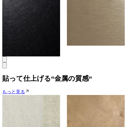
Abel Black®
アルミストーン -
Stainless Steel
NSKFDH-
Sheet - Vibration
BR1.5MC
(バイブレーショ
ン)
サンプル請求
サンプル請求
4
貼って仕上げる“金属の質感“
もっと見る
メーカー
メーカー
リリカラ
中川ケミカル