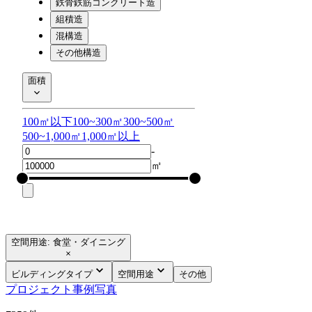
鉄骨鉄筋コンクリート造
組積造
混構造
その他構造
面積
100㎡以下
100~300㎡
300~500㎡
500~1,000㎡
1,000㎡以上
-
㎡
空間用途: 食堂・ダイニング
ビルディングタイプ
空間用途
その他
プロジェクト
事例写真