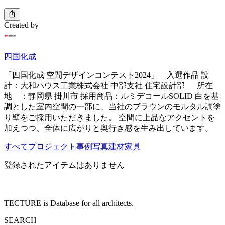
Created by
四国化成
「四国化成 空間デザインコンテスト2024」 入選作品 設
計：大和ハウス工業株式会社 中部支社 住宅設計部 所在
地 ：静岡県 掛川市 採用商品：ルミデコールSOLID 白を基
調とした室内空間の一部に、当社のブラウンのモルタル調塗
り壁をご採用いただきました。 空間に上品なアクセントを
加えつつ、全体に広がりと奥行き感を生み出しています。
すべて
プロジェクト
事例写真
建材
家具
登録されたアイテムはありません
TECTURE is Database for all architects.
SEARCH