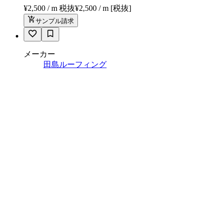
¥2,500 / m 税抜
¥
2,500
/ m
[税抜]
サンプル請求
メーカー
田島ルーフィング
マティルNW/Eサイズ - カラー
¥5,300 / ㎡ 税抜
¥
5,300
/ ㎡
[税抜]
サンプル請求
メーカー
サンゲツ
フロアタイル_ストーン/グランド
モルタル