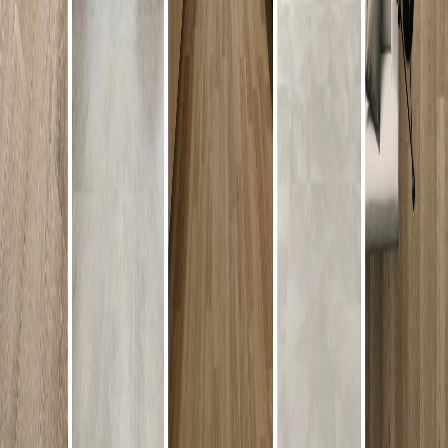
メーカー
田島ルーフィング
レイフラットタイル/LF-5000 - LF-
5711
¥10,400 / m 税抜
¥
10,400
/ m
[税抜]
サンプル請求
メーカー
田島ルーフィング
ニューソフトン - 613-344
¥4,000 / m 税抜
¥
4,000
/ m
[税抜]
サンプル請求