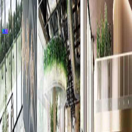
AI
ログイン / 新規登録
プロジェクト投稿
建築を探す
建材を探す
家具を探す
メーカーを探す
TECTUREとは？
サービスの使い方
ロイヤルストーン
（450mm×450mm）