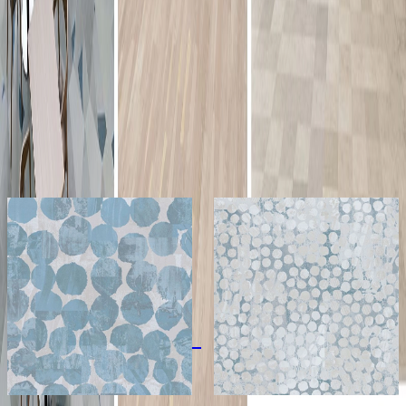
使用可能箇所
屋内（床）
関連リンク
公式サイト
関連製品
もっと見る
メーカー
メーカー
東リ株式会社
東リ株式会社
ロイヤルストーン
ロイヤルストーン
（450mm×450mm）
（450mm×450mm
サンプル請求
サンプル請求