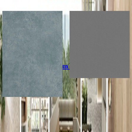
イメージが近い東リ株式会社の製品
メーカー
メーカー
東リ株式会社
東リ株式会社
ルースレイマスタ
マチコV
ーNW-
¥1,900 / ㎡ 税抜
¥
1,900
/ ㎡
EX（500mm×500mm）
[税抜]
サンプル請求
12
¥10,500 / ㎡ 税抜
¥
10,500
/ ㎡
[税抜]
サンプル請求
1
こちらもおすすめ