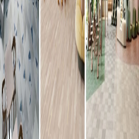
もっと見る
シリーズの一覧を見る
色柄・サイズともに豊富な石目柄プリントタイル。エコマー
ク認定商品。
納期
-
サイズ
幅
450
(mm)
長さ
450
(mm)
厚み
3
(mm)
素材
塩化ビニル