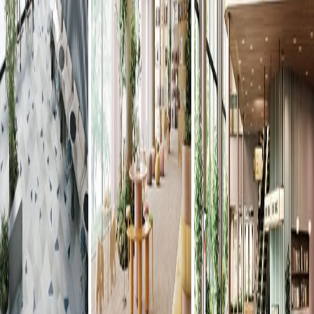
ロイヤルストーン（450mm×450mm）
品番:
PST3141
ブランド
:
東リ
メーカー
:
東リ株式会社
廃番製品
現在サンプル請求を受け付けていません
こちらの製品は廃番となりました。
同じグループ
の製品