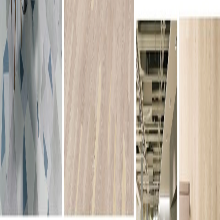
独創的な空間を実現する、東リの内装仕上げ材
ビニル系床材（シート・タイル）、カーペット(タイル・ロ
ール・ラグ)、壁装材、カーテンを取り扱う総合インテリア
メーカーです。 1919年の創業以来、ライフスタイルに合わ
せた機能やデザインを企画・開発し、製造から販売・物流に
いたるまで一貫して行います。
メーカーページへ