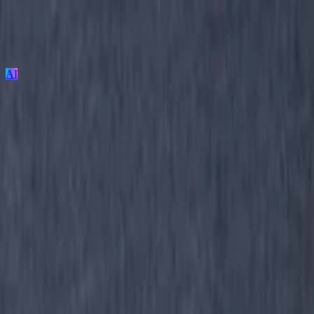
AI
ログイン / 新規登録
プロジェクト投稿
建築を探す
建材を探す
家具を探す
メーカーを探す
TECTUREとは？
サービスの使い方
DecolieBright-B207
デコリエブライト/人造石研出し仕上材