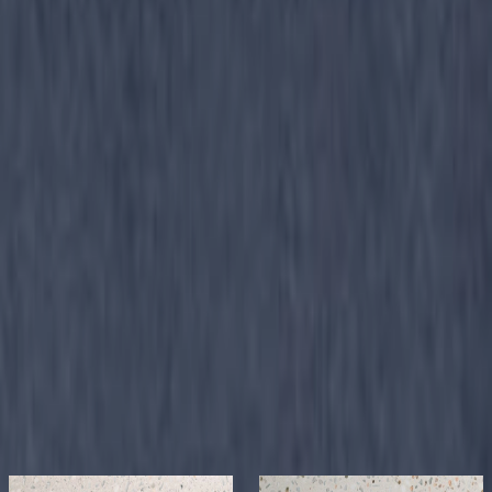
ホルムアルデヒド等級
:
F★★★★
備考
【荷姿】粉体20kg / 混和液7.2kg(*粉体と混和液は別売
りです。) 【適応下地】コンクリート、モルタル、せ
っこうボード、ケイカル板、木、合板 【用途・適用部
位】屋内の壁、屋内の床、什器等 【適用仕上げ】露出
仕上げ 【標準調合】[下塗用]粉体6.4kg、混和液2.3kg
【標準調合】[上塗用]粉体13.6kg、混和液4.9kg、種石
20.5kg 【標準施工面積】約4.5㎡(3mm厚) 【無石綿】 種
石は別途ご用意ください。 下塗りおよび目つぶしは、
粉体と混和液のみを練り混ぜたものを使用できます。
関連リンク
公式サイト
公式カタログ
関連製品
もっと見る