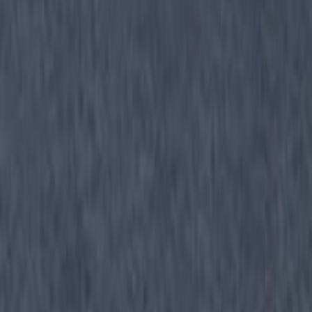
材「SODO」 / コテ押え -
110:BIZEN
サンプル請求
1
メーカー
AICA
住友林業株式会社 オリジナル 吹付
材「SODO」 / 刷毛引き -
110:BIZEN
サンプル請求
メーカー
AICA