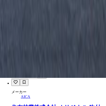
住友林業株式会社 オリジナル 吹付
材「SODO」 / ラフ - 110:BIZEN
サンプル請求
メーカー
AICA
住友林業株式会社 オリジナル 吹付
材「SODO」 / コテ押え - 108:AIZU
サンプル請求
7
メーカー
AICA