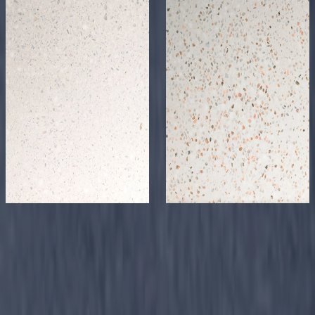
メーカー
メーカー
日本化成
日本化成
デコリエブライ
デコリエブライ
ト/人造石研出し仕
ト/人造石研出し仕
上材 -
上材 -
DecolieBright-
DecolieBright-
W101
W102
サンプル請求
サンプル請求