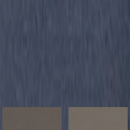
「下地から仕上げまでトータルコーディネイトの
日本化成」 が手掛ける仕上材ラインナップ「NSア
ートパレシリーズ」
日本化成株式会社は、人と環境に優しい建築・土木材料を開
発・提供し、人々の豊かで快適な生活の実現に貢献します。
「お客様第一主義」の理念を掲げ、安心・安全な建物のため
に、高品質なモノづくりと質の高いサービスによって、下地
から仕上げまで、トータルコーディネイトを実現します。
仕上材ホームページ： https://www.ns-machiya.jp/
メーカーページへ
イメージが近い日本化成の製品
メーカー
メーカー
日本化成
日本化成