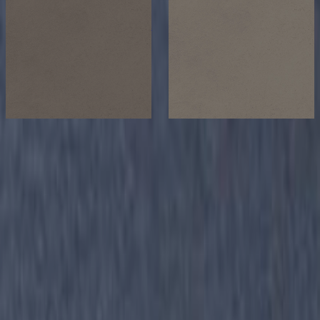
デコリエ/薄塗り磨
デコリエ/薄塗り磨
き仕上材 - Decolie-
き仕上材 - Decolie-
BK
BK
サンプル請求
サンプル請求
こちらもおすすめ
メーカー
AICA
住友林業株式会社 オリジナル 吹付