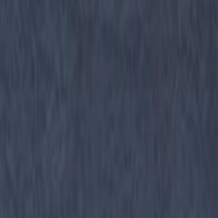
デコリエブライトは研出し仕上げ専用の結合材です。 現場
にて大きさ1〜2分程度の種石を混入することで研出し仕上げ
用のモルタルとして使用でき、自然石やガラスを使用するこ
とで種石の表情を最大限に活かした独特で存在感のあるテク
スチャーと格調高い仕上がりとすることができます。 つな
ぎ目のない仕上げが可能です。 種石の自然な素材感を出
し、味わい深い表情が得られます。 種石や顔料を自由に組
み合わせることで独創的な空間を演出することができます。
耐摩耗性に優れ、硬度の高い仕上がりが期待できます。 デ
ィスクグラインダー等の小型研磨機により容易に研ぎ出すこ
とができます。
納期
標準在庫品
素材
塗材・左官材その他
安全性能