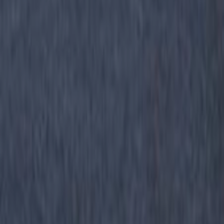
品番:
DecolieBright-B207
ブランド
:
日本化成
メーカー
:
日本化成
現在サンプル請求を受け付けていません
お知らせを受け取る
サンプル請求ができるようになりましたら、メ
ールが届きます
お問い合わせ
同じグループ
の製品
もっと見る
シリーズの一覧を見る