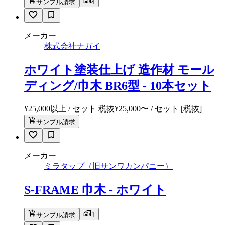
サンプル請求
4
メーカー
株式会社ナガイ
ホワイト塗装仕上げ 造作材 モール
ディング/巾木 BR6型 - 10本セット
¥25,000以上 / セット 税抜
¥
25,000
〜
/ セット
[税抜]
サンプル請求
メーカー
ミラタップ（旧サンワカンパニー）
S-FRAME 巾木 - ホワイト
サンプル請求
1