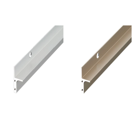
メーカーページへ
イメージが近いASSISTの製品
メーカー
メーカー
ASSIST
ASSIST
Verta H201 - 入巾
Verta H201 - 入巾
木（高さ19mm）
木（高さ19mm）
¥2,100 / ｍ 税抜
¥
2,100
/ ｍ
¥2,400 / ｍ 税抜
¥
2,400
/ ｍ
[税抜]
[税抜]
サンプル請求
サンプル請求
こちらもおすすめ