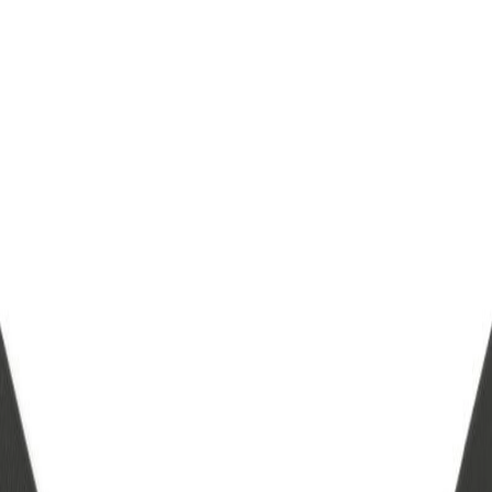
シリーズの一覧を見る
安全性に配慮したシャープなデザインの入巾木 壁のあしも
とに生まれる「陰翳」を静かに、端正に際立たせ スタイリ
ッシュな空間をつくります
納期
標準在庫品
サイズ
サイズの補足情報
最長4000mmまで対応
素材
アルミ
備考
寸法切り1本につきジョイントピン2本付 ジョイントピ
ンによるズレわずか0.2mm
使用可能箇所