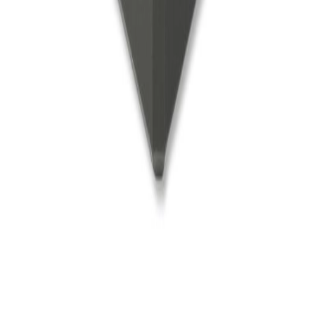
Create a comfortable space
私たちは、あしもとカナモノを究め快適で安心な「歩く」を
創造し、ゆたかな空間づくりをアシストします。 株式会社
アシストは、1969年の創業以来、階段や床の段差など日常生
活の中の何気ない“一段一段に こころをこめて”階段滑り止
めや床材押え金物を提供してまいりました。 さらに
『AFOLA』は、アシストが55年の歴史のなかで培った技術
とノウハウを、 建築家やデザイナーの方々とあらためて見
つめなおし、誕生した設計者・デザイナーさま向けのブラン
ドです。