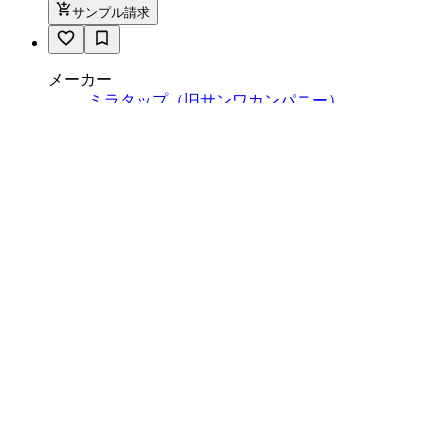
サンプル請求
メーカー
ミラタップ（旧サンワカンパニー）
S-FRAME 巾木 - コーナー巾木 不陸
調整機能付き ブラック
サンプル請求
メーカー
ミラタップ（旧サンワカンパニー）
S-FRAME 巾木 - コーナー巾木 不陸
調整機能付き ホワイト
サンプル請求