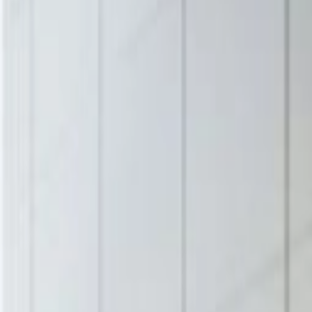
サイズの補足情報
重量約6,5kg/㎡
素材
テキスタイルその他
素材の補足情報
特殊吸音材を使用した吸音アートパネル。
備考
ご支給生地（空気を通しやすい生地）でも承ります。
関連リンク
公式サイト
公式カタログ