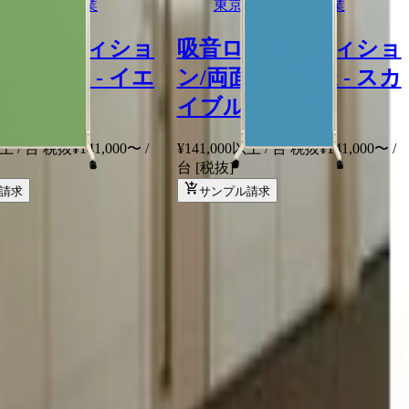
ブラインド工業
東京ブラインド工業
ーパーティショ
吸音ローパーティショ
吸音仕様 - イエ
ン/両面吸音仕様 - スカ
リーン
イブルー
以上 / 台 税抜
¥
141,000
〜
/
¥141,000以上 / 台 税抜
¥
141,000
〜
/
台
[税抜]
請求
サンプル請求