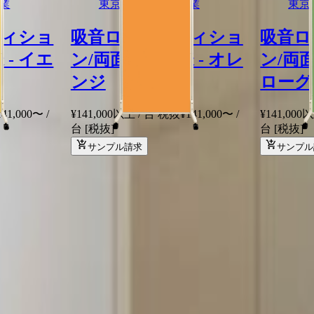
業
東京ブラインド工業
東京
ティショ
吸音ローパーティショ
吸音ロ
 - イエ
ン/両面吸音仕様 - オレ
ン/両面
ンジ
ローグ
141,000
〜
/
¥141,000以上 / 台 税抜
¥
141,000
〜
/
¥141,000
台
[税抜]
台
[税抜]
サンプル請求
サンプル