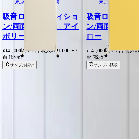
東京ブラインド工業
東京ブラインド工
吸音ローパーティショ
吸音ローパー
ン/両面吸音仕様 - アイ
ン/両面吸音仕様
ボリー
ロー
¥141,000以上 / 台 税抜
¥
141,000
〜
/
¥141,000以上 / 台 税抜
¥
台
[税抜]
台
[税抜]
サンプル請求
サンプル請求