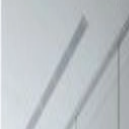
インディゴ
吸音ローパーティション/両面吸音仕様
品番:
BT-2005
ブランド
:
東京ブラインド工業
メーカー
:
東京ブラインド工業
価格
¥141,000以上 / 台 税抜
¥
141,000
〜
/ 台
[税抜]
サンプル請求
お問い合わせ