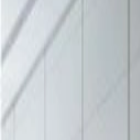
900×1800×30
の製品
もっと見る
シリーズの一覧を見る
室内の音環境改善に、自由に仕切ってレイアウトできるフェ
複合機やサーバーの騒音対策や遮音対策、応接室や会議室の
納期
標準在庫品
サイズ
幅
900
(mm)
高さ
1,800
(mm)
奥行き
30
(mm)