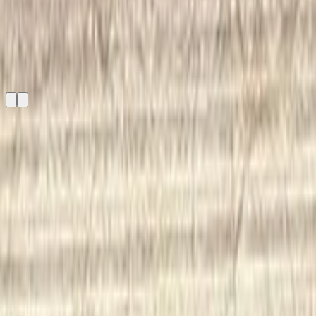
天井
屋内（壁）
屋内（床）
関連リンク
公式サイト