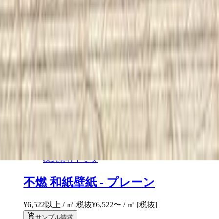
¥19,565以上 / ㎡ 税抜
¥
19,565
〜
/ ㎡
[税抜]
サンプル請求
メーカー
株式会社トミタ
不燃 和紙壁紙 - ストライプ
¥18,921以上 / ㎡ 税抜
¥
18,921
〜
/ ㎡
[税抜]
サンプル請求
メーカー
株式会社トミタ
不燃 和紙壁紙 - プレーン
¥6,522以上 / ㎡ 税抜
¥
6,522
〜
/ ㎡
[税抜]
サンプル請求