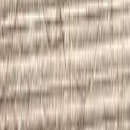
品番:
RS-2024
ブランド
:
株式会社RISE
メーカー
:
株式会社RISE
価格
¥25,000 / 枚 税抜
¥
25,000
/ 枚
[税抜]
サンプル請求
お問い合わせ
「Bubbly RISE brown」 #brown #茶 #横段 #washi #和紙 #不燃
和紙 #不燃壁紙 #RISE
納期
長納期(受注生産・輸入品)