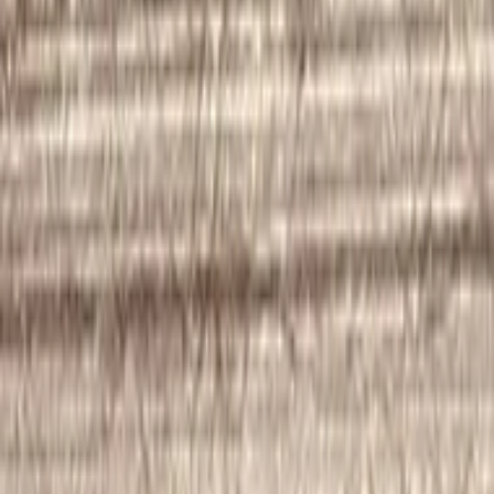
サイズ
幅
940
(mm)
長さ
2,000
(mm)
サイズの補足情報
H5000mmまで対応
素材
和紙
備考
※納期10〜14日の受注生産品となります。 ※輸入品で
はございません。 ※サイズ・色変更可能 不燃・準不燃
認定品 シックハウス対策壁紙 F ☆☆☆☆ 防火種別：1-3
防火性能： 不燃下地 NM-9837 不燃膏ボード NM-9336
準不燃下地 QM-9336
使用可能箇所