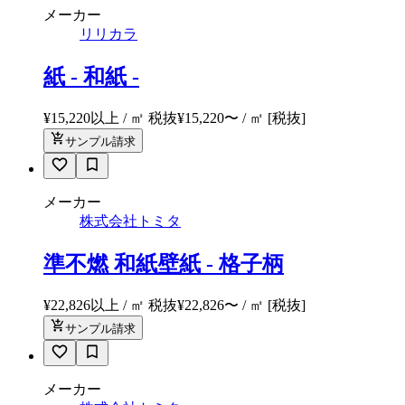
メーカー
リリカラ
紙 - 和紙 -
¥15,220以上 / ㎡ 税抜
¥
15,220
〜
/ ㎡
[税抜]
サンプル請求
メーカー
株式会社トミタ
準不燃 和紙壁紙 - 格子柄
¥22,826以上 / ㎡ 税抜
¥
22,826
〜
/ ㎡
[税抜]
サンプル請求
メーカー