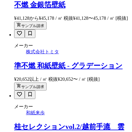
不燃 金銀箔壁紙
¥41,128から¥45,178 / ㎡ 税抜
¥
41,128
〜
45,178
/ ㎡
[税抜]
サンプル請求
メーカー
株式会社トミタ
準不燃 和紙壁紙 - グラデーション
¥20,652以上 / ㎡ 税抜
¥
20,652
〜
/ ㎡
[税抜]
サンプル請求
メーカー
和紙来歩
桂セレクションvol.2/越前手漉 雲