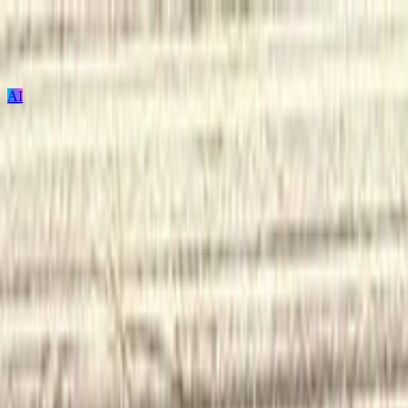
AI
ログイン / 新規登録
プロジェクト投稿
建築を探す
建材を探す
家具を探す
メーカーを探す
TECTUREとは？
サービスの使い方
Bubbly RISE brown
Bubbly RISE brown