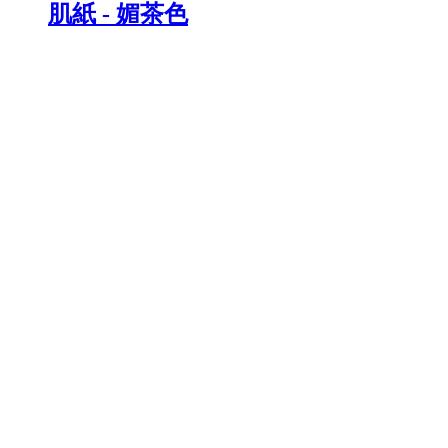
肌紙 - 媚茶色
¥16,500以上 / 枚 税抜
¥
16,500
〜
/ 枚
[税抜]
サンプル請求
メーカー
株式会社トミタ
不燃 和紙壁紙 - グラデーション
¥21,739以上 / ㎡ 税抜
¥
21,739
〜
/ ㎡
[税抜]
サンプル請求
メーカー
和紙来歩
桂セレクションvol.2/創作和紙 - 装