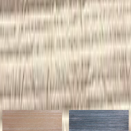
令和に紡ぐ 伝統工芸士の匠の技
株式会社RISE（ライズ）は 不燃和紙・アートパネル・オブ
ジェ・照明器具など 日本が誇る伝統工芸の技をモダンに活
かした アイテムの企画・制作・販売をおこなっておりま
す。 内装・外装工事や清掃を行う部署もあり 和モダンの魅
力的な空間作りを 一気通貫で提案いたします。
メーカーページへ
イメージが近い株式会社RISEの製品
メーカー
メーカー