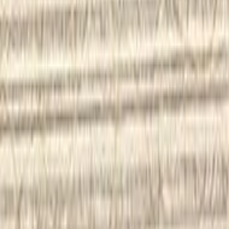
¥18,921以上 / ㎡ 税抜
¥
18,921
〜
/ ㎡
[税抜]
サンプル請求
メーカー
株式会社トミタ
準不燃 和紙壁紙 - プレーン
¥13,043以上 / ㎡ 税抜
¥
13,043
〜
/ ㎡
[税抜]
サンプル請求
メーカー
株式会社トミタ
不燃 和紙壁紙