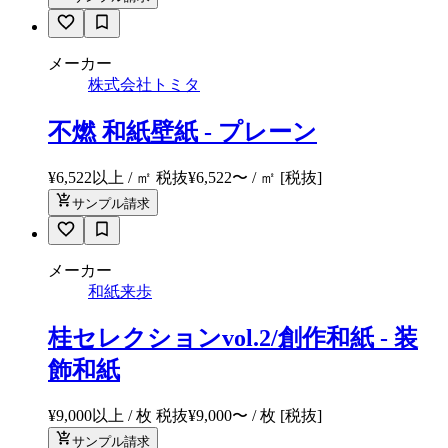
メーカー
株式会社トミタ
不燃 和紙壁紙 - プレーン
¥6,522以上 / ㎡ 税抜
¥
6,522
〜
/ ㎡
[税抜]
サンプル請求
メーカー
和紙来歩
桂セレクションvol.2/創作和紙 - 装
飾和紙
¥9,000以上 / 枚 税抜
¥
9,000
〜
/ 枚
[税抜]
サンプル請求