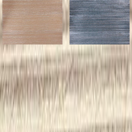
株式会社RISE
株式会社RISE
Bubbly RISE beige
Bubbly RISE blue
¥25,000 / 枚 税抜
¥
25,000
/ 枚
¥25,000 / 枚 税抜
¥
25,000
/ 枚
[税抜]
[税抜]
サンプル請求
サンプル請求
こちらもおすすめ
メーカー
株式会社トミタ
不燃 和紙壁紙 - ストライプ