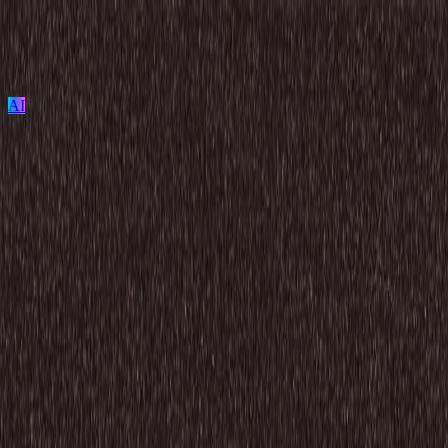
AI
ログイン / 新規登録
プロジェクト投稿
建築を探す
建材を探す
家具を探す
メーカーを探す
TECTUREとは？
サービスの使い方
RMT88-62 Peridot
Lapidus/Reverse Mantle Transition