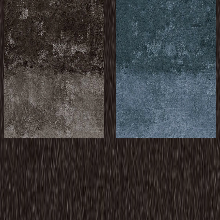
メーカー
メーカー
ミリケン
ミリケン
Lapidus/Reverse
Lapidus/Reverse
Mantle Transition -
Mantle Transition -
RMT10-143-6
RMT107-248
Moonstone
Azurite
¥18,900 / ㎡ 税抜
¥
18,900
/ ㎡
¥18,900 / ㎡ 税抜
¥
18,900
/ ㎡
[税抜]
[税抜]
サンプル請求
サンプル請求