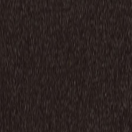
品番:
RMT88-62
ブランド
:
ミリケン
メーカー
:
ミリケン
価格
¥18,900 / ㎡ 税抜
¥
18,900
/ ㎡
[税抜]
サンプル請求
お問い合わせ
同じグループ
の製品
もっと見る
シリーズの一覧を見る