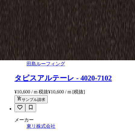
東リ株式会社
アルトグラン/GX-3800
¥9,900 / ㎡ 税抜
¥
9,900
/ ㎡
[税抜]
サンプル請求
16
メーカー
田島ルーフィング
タピスアルテーレ - 4020-7102
¥10,600 / m 税抜
¥
10,600
/ m
[税抜]
サンプル請求
メーカー
東リ株式会社