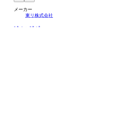
メーカー
東リ株式会社
ゆいそめ
¥13,000 / ㎡ 税抜
¥
13,000
/ ㎡
[税抜]
サンプル請求
メーカー
東リ株式会社
エクスクローム5000
¥16,500 / ㎡ 税抜
¥
16,500
/ ㎡
[税抜]
サンプル請求
メーカー