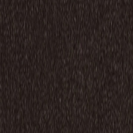
Lapidusはラテン語で"石"を表します。天然石や地層が持つ
複雑で有機的な美しさを、ミリケンの高度なデジタルプリン
ト技術でカーペット意匠に表現しました。表面はチップシャ
ー加工を施しており、クリーンながらも奥行きのある表現に
一役買っています。1x1mサイズと豊富なカラーバリエーシ
ョンとがもたらすフロアプランは、オフィスのみならずホス
ピタリティ空間にも好適です。また、クッションバッキング
がもたらす柔らかな歩行感や静粛性が機能面の特徴で、空港
ラウンジ内にも採用実績がございます。視覚的な美しさと機
能性とで”おもてなし”を実現するLapidusはミリケンのフラ
ッグシップアイテムです。
納期
長納期(受注生産・輸入品)
サイズ
幅
1,000
(mm)
長さ
1,000
(mm)