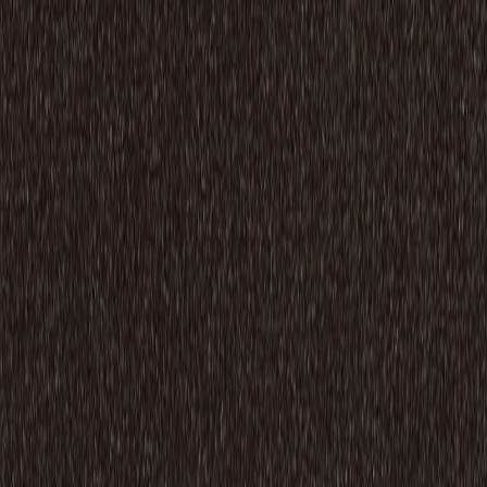
Inspiring from the ground up, backed by science
感性とサイエンスとが響き合う、ミリケンのフロアソリュー
ション ミリケンのカーペットは独自のプリントテクノロジ
ーにより、例えば絵画のように美しいグラデーションを実現
します。そこに機能性を融合させ、空間で過ごす人々のクリ
エイティブな感性を呼び覚まします。 機能面でのこだわり
は足元から「人」を健やかにすること。 独自のクッション
技術が歩行の衝撃を和らげ、心身の健康を支えるウェルビー
イングな環境を実現します。疲れにくく、かつ静粛性にも貢
献する床は集中力を高め、イノベーションが生まれる土壌と
なります。 さらに私たちは地球の未来に対しても責任を持
ち続けます。 すべての製品において温室効果ガス排出を実