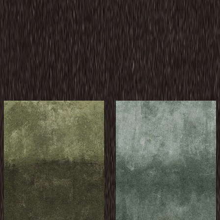
質ゼロにするカーボンオフセットを標準化。2050年でのネッ
トゼロへの取り組みもSBTi認証を取得しています。環境へ
の配慮と卓越したパフォーマンスは、もう二者択一ではあり
ません。 美しく、心地よく、そしてサステイナブル。ミリ
ケンとともに、誇りを持てる空間を創り上げませんか。
メーカーページへ
イメージが近いミリケンの製品
メーカー
メーカー
ミリケン
ミリケン
Lapidus/Mantle
Lapidus/Litho
Transition -
Transition -
MTR62-88 Peridot
LTR241-74
Amazonite
¥18,900 / ㎡ 税抜
¥
18,900
/ ㎡
[税抜]