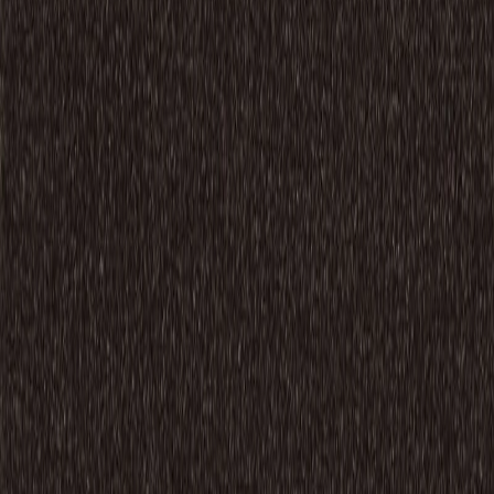
厚み
8.9
(mm)
素材
ナイロン
安全性能
防炎規制(消防法)
:
防炎
使用可能箇所
屋内（床）
関連リンク
公式サイト
公式カタログ