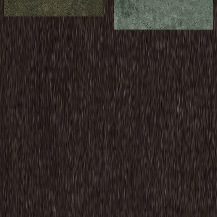
¥18,900 / ㎡ 税抜
¥
18,900
/ ㎡
サンプル請求
[税抜]
サンプル請求
こちらもおすすめ
メーカー
スミノエ インテリア プロダクツ
ECOS/iD-1600 Shiny Mist
¥9,800 / ㎡ 税抜
¥
9,800
/ ㎡
[税抜]
サンプル請求
メーカー