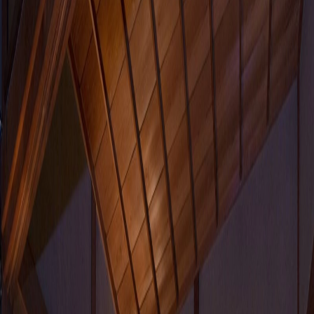
品番:
1531
ブランド
:
和紙来歩
メーカー
:
和紙来歩
価格
¥118,000以上 / 枚 税抜
¥
118,000
〜
/ 枚
[税抜]
現在サンプル請求を受け付けていません
お知らせを受け取る
サンプル請求ができるようになりましたら、メ
ールが届きます
お問い合わせ
同じグループ
の製品