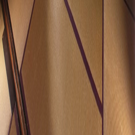
い」をコンセプトに、多彩な和紙のある豊かな生活をご提案
しております。 美しく、楽しく、便利に、そして心を伝え
るものとして、伝統と革新が織りなす和紙の新たな魅力を国
内、海外に発信しています。 空間や用途、ご予算に応じ
て、既製品もしくはオーダーメイドにてご希望に副った和紙
をご提案いたします。
メーカーページへ
ホーム
家具を探す
アート・写真・ポスター
朱雀 第11集
衝立絵
TECTURE is Database for all architects.
SEARCH
建築をさがす
建材をさがす