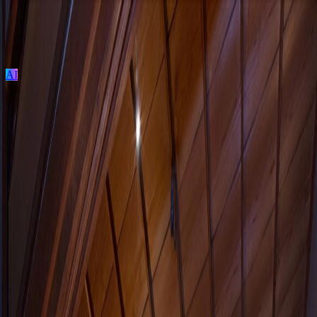
AI
ログイン / 新規登録
プロジェクト投稿
建築を探す
建材を探す
家具を探す
メーカーを探す
TECTUREとは？
サービスの使い方
衝立絵
朱雀 第11集