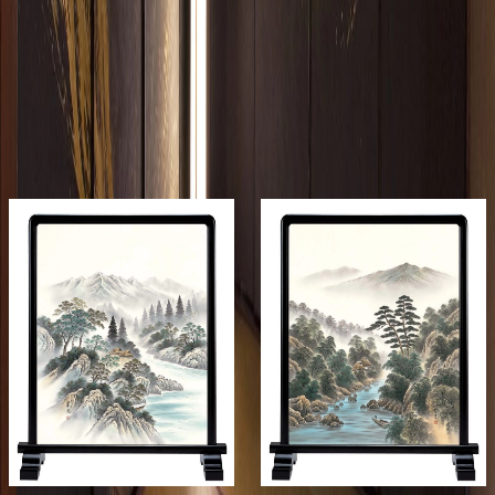
関連製品
もっと見る
メーカー
メーカー
和紙来歩
和紙来歩
朱雀 第11集 - 衝立
朱雀 第11集 - 衝立
絵
絵
¥80,000以上 / 枚 税抜
¥80,000以上 / 枚 税抜
¥
80,000
〜
/ 枚
[税抜]
¥
80,000
〜
/ 枚
[税抜]
サンプル請求
サンプル請求