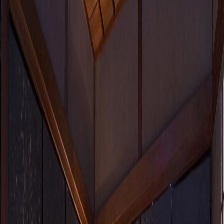
もっと見る
シリーズの一覧を見る
住まいに息づく安らぎや心地よさは、四季の彩りを大切にし
てきた日本人の心が作ってきたものです。 和の暮らしを大
切に考える私たちは、そんな先代から育まれた日本の知恵を
生かし、ふすまが作る機能性や美意識をしっかりと今に受け
継ぎました。 手技が魅せる繊細であり優雅な仕上がり、最
高の素材と豊富な意匠が生み出す、厳選のラインナップが、
現代のライフスタイルに様々な和のくつろぎを取り入れた空
間をご提案いたします。 伝統手加工襖絵「朱雀」の美をた
っぷりとお楽しみ下さい。
納期
標準在庫品
サイズ
サイズの補足情報
W970×H1080mm