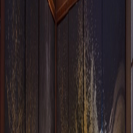
素材
和紙
素材の補足情報
和紙
安全性能
ホルムアルデヒド等級
:
F★★★★
備考
横井鳳石 画 直射日光が長時間あたる場所では、変色、
退色する恐れがございます。 手づくりのため商品ごと
に多少色や柄の具合・形状が異なる場合がございま
す。 Prolonged exposure to direct sunlight may cause
discoloration or fading. As each item is handmade, slight
variations in color, pattern, and shape may occur between
products. ※掲載商品の仕様、価格は予告なく変更する
場合がありますのでご了承ください。 ※糊付けや裁断
後の商品の交換や返品はいかなる場合にもお受けでき
ません。 ※追加の商品の場合はロットや加工により多