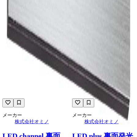
案内、誘導、位置、ユニバーサルデザイン等含め、あらゆる
サインをご提供させて頂いております。 計画、デザインさ
れた図面から施工、意匠、視認等の条件を理解し、お客様の
ニーズにお応えさせて頂き、様々なサインを様々なロケーシ
ョンや環境で活かしていただいております。 経験、技術を
活かし、樹脂、金属素材の大型機械の切削や加工、充実した
塗装ブースでの塗装、おもてに見えない内部までも職人によ
る細かい加工等、自社工場でワンストップ製作することで、
納期やコスト、需要や目的に応じた最適なサインをご提供し
ております。
メーカーページへ
イメージが近い株式会社オミノの製品
メーカー
メーカー
株式会社オミノ
株式会社オミノ
LED channel 裏面
LED plus 裏面発光