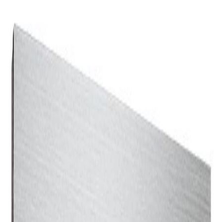
素材の補足情報
発光色：RED / WHITE / BLUE 拡散樹脂：t15×R
面取り加工 拡散樹脂：t20 8° 側面：白塗装
備考
LED neon 最小線径：8Φ,12Φ,15Φ,18Φ 推奨サイズ：
150H～400H 対応色温度：
3000K,3500K,4000K,4500K,6500K
RED,PINK,BLUE,GREEN,LEMON,YELLOW,ORANGE
※8Φのみ屋内限定 ※別注色も製作可能です。
関連リンク
公式サイト
電話
株式会社オミノ
ABS、アクリルなど樹脂素材、ステンレス・アルミ・真鍮や
金属素材でのサインやディスプレイ、またLEDを使用した電
飾サインの設計、製造、販売を主幹業務として国内お取引先
様事業の屋内外ファサードサイン、公共施設、商業施設等の