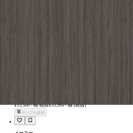
エバーアートボード/シックＷ910×
Ｈ1820 - テラゾベージュ
¥38,100以上 / 枚 税抜
¥
38,100
〜
/ 枚
[税抜]
サンプル請求
メーカー
DAIKEN株式会社
グラビオLA 石目・抽象柄/3×8尺 -
LA22
¥35,300 / 梱 税抜
¥
35,300
/ 梱
[税抜]
サンプル請求
メーカー