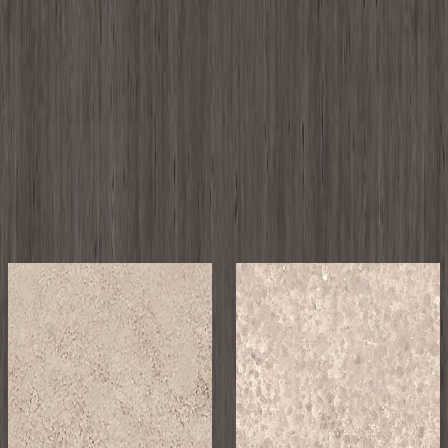
により、新たな価値を生み出してまいりました。国内シェア
No.1を誇るメラミン化粧板を軸に、周辺商品をラインナップ
し、商業施設、オフィス、教育施設、医療・福祉施設、ホテ
ル・宿泊施設、交通施設、住宅と、様々な空間を彩っていま
す。最適なソリューションを提案するまでの一連のプロセス
をデザインと捉え、人の営みを支えるマーケットインのモノ
づくりを行っていきます。
メーカーページへ
イメージが近いAICAの製品
メーカー
メーカー
AICA
AICA
セルサス/指紋レ
アイカメラミン化
スメラミン化粧板
粧板 / 単色メラミ
- TJY10281KT89
ン化粧板 - L-