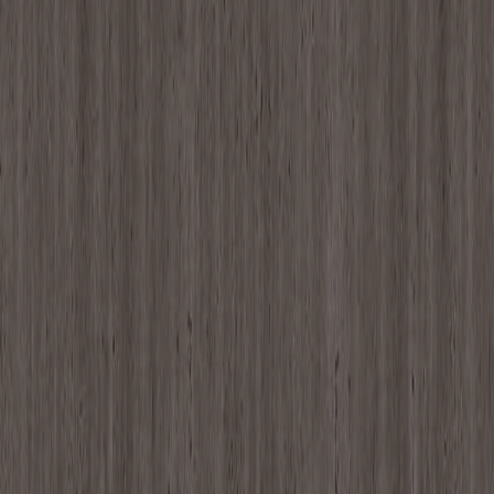
もっと見る
シリーズの一覧を見る
様々な表情を奏でるエンボスタイプのメラミン化粧板。 豊
富な色柄と表面仕上げがデザインの選択肢を広げます。
納期
標準在庫品
サイズ
幅
1,230
(mm)
長さ
2,450
(mm)
厚み
0.95
(mm)
素材
メラミン化粧板