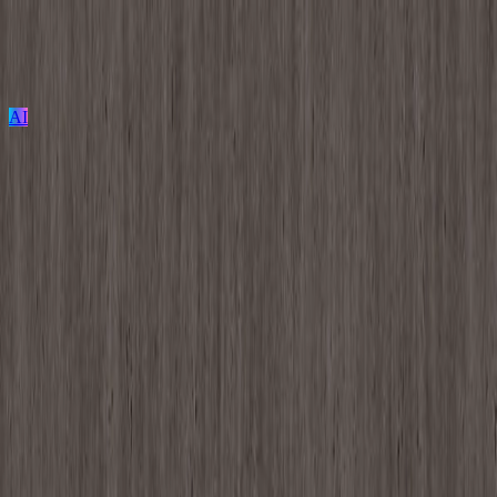
AI
ログイン / 新規登録
プロジェクト投稿
建築を探す
建材を探す
家具を探す
メーカーを探す
TECTUREとは？
サービスの使い方
JC-10332K
アイカラビアン / メラミン化粧板