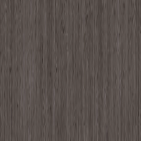
エバーアートボード/シックＷ910×
Ｈ1820 - テラゾブロッサム
¥38,100以上 / 枚 税抜
¥
38,100
〜
/ 枚
[税抜]
サンプル請求
メーカー
LOUCA
高意匠メラミン化粧板/LOUCA - イ
パネマ・ホワイト
¥18,600から¥24,700 / 枚 税抜
¥
18,600
〜
24,700
/ 枚
[税抜]
サンプル請求
2
メーカー
タカショー