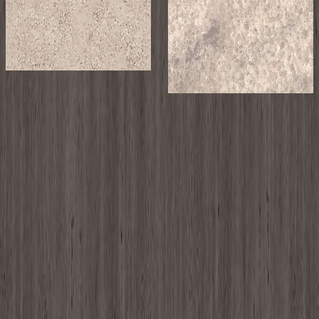
10017KM
¥19,900以上 / 枚 税抜
¥
19,900
〜
/ 枚
[税抜]
¥19,400以上 / 枚 税抜
サンプル請求
15
¥
19,400
〜
/ 枚
[税抜]
サンプル請求
1
撮影者
photo by
鈴木文人
こちらもおすすめ
メーカー
タカショー