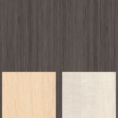
備考
デリカ 石目
使用可能箇所
内装造作
関連リンク
お問い合わせ
関連製品
もっと見る
メーカー
メーカー
AICA
AICA
アイカラビアン /
アイカラビアン /
メラミン化粧板 -
メラミン化粧板 -