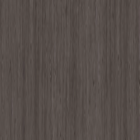
品番:
JC-10332K ディグストーン／グレー
ブランド
:
メラミン化粧板
メーカー
:
AICA
価格
¥19,400以上 / 枚 税抜
¥
19,400
〜
/ 枚
[税抜]
現在サンプル請求を受け付けていません
お知らせを受け取る
サンプル請求ができるようになりましたら、メ
ールが届きます
同じグループ
の製品