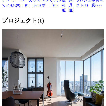
すべ
チー
メーカ
リス
マテリアル
建
家
プロジェ
事例写
て(23)
ム(0)
ー(0)
ト(0)
ボード(0)
材
具
クト(1)
真(22)
(0)
(0)
プロジェクト
(
1
)
ビルディングタイプ
共同住宅・集合住宅・寮
地上75mの家
mogi architects
5