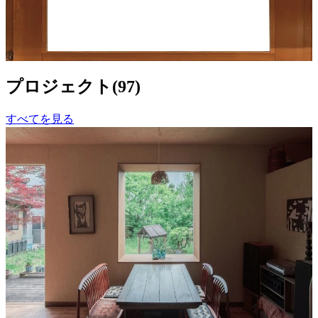
き・外開き） 防火仕様
¥562,500以上 税抜
¥
562,500
〜
[税抜]
サンプル請求
プロジェクト
(
97
)
すべてを見る
ビルディングタイプ
戸建住宅
44.7〈リノベーション〉
W