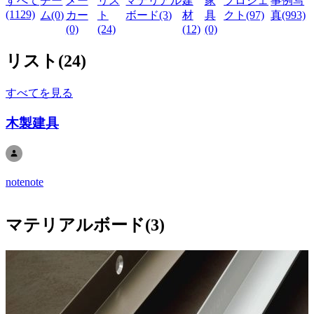
すべて
チー
メー
リス
マテリアル
建
家
プロジェ
事例写
(1129)
ム(0)
カー
ト
ボード(3)
材
具
クト(97)
真(993)
(0)
(24)
(12)
(0)
リスト
(
24
)
すべてを見る
木製建具
notenote
マテリアルボード
(
3
)