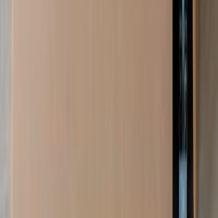
メーカー
sixinch
Trinity A - Trinity A
¥155,000以上 税抜
¥
155,000
〜
[税抜]
サンプル請求
2
メーカー
sixinch
ワンフォートゥー
¥920,000以上 税抜
¥
920,000
〜
[税抜]
サンプル請求
1
メーカー