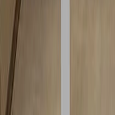
ベージュ
ホワイト
グレー
ブラック
シルバー
ゴールド
クリア
マルチ
メーカー
NEW
指定なし
十一
FLACE
タカショー
内田洋行
sixinch
KAWAJUN