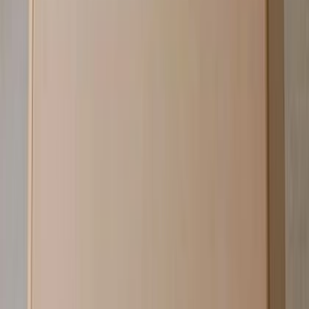
家具の張地も！TECTUREでサンプル
請求できるの知ってた？
実は家具の張地や木見本もTECTUREからサンプル請求が可
能です。 実物の質感や色味をまとめて比較できる「家具」
をセレクトしました。
ベンチ・ダイニングベンチ
カテゴリ
カラー
素材
その他
家具
事例写真
110
件