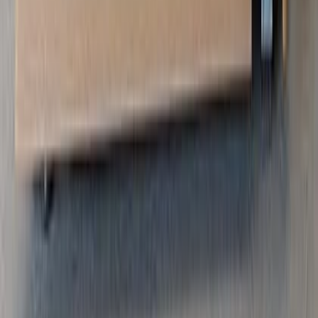
sixinch
S-lounge - S-lounge
¥215,000以上 税抜
¥
215,000
〜
[税抜]
サンプル請求
1
メーカー
sixinch
Cliffy E:1000 - Cliffy E:1000
¥225,000以上 税抜
¥
225,000
〜
[税抜]
サンプル請求
1
メーカー
sixinch