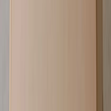
サンプル請求可
シリーズでまとめる
おすすめ
メーカー
sixinch
Drop B - Drop B
¥200,000以上 税抜
¥
200,000
〜
[税抜]
サンプル請求
11
メーカー
sixinch