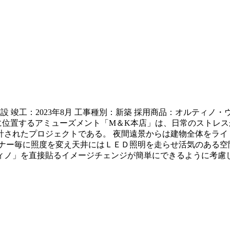
施設 竣工：2023年8月 工事種別：新築 採用商品：オルティ
西に位置するアミューズメント「M＆K本店」は、日常のストレ
計されたプロジェクトである。 夜間遠景からは建物全体をライ
ナー毎に照度を変え天井にはＬＥＤ照明を走らせ活気のある空
ィノ」を直接貼るイメージチェンジが簡単にできるように考慮