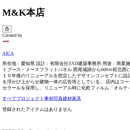
M&K本店
Created by
AICA
所在地：愛知県 設計：有限会社TAD建築事務所 用途：商業
トブース・メースフラットパネル 西尾城跡から600ｍ程北
１０年後のリニューアルを想定したデザインコンセプトに設
を浮かび上がらせ建物一体の広告塔としている。 店内はコー
セラールを採用し、リニューアル時に化粧フィルム「オルテ
すべて
プロジェクト
事例写真
建材
家具
登録されたアイテムはありません