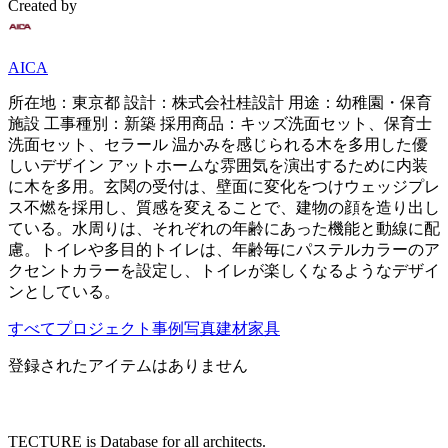
Created by
AICA
所在地：東京都 設計：株式会社桂設計 用途：幼稚園・保育
施設 工事種別：新築 採用商品：キッズ洗面セット、保育士
洗面セット、セラール 温かみを感じられる木を多用した優
しいデザイン アットホームな雰囲気を演出するために内装
に木を多用。玄関の受付は、壁面に変化をつけウェッジプレ
ス不燃を採用し、質感を変えることで、建物の顔を造り出し
ている。水周りは、それぞれの年齢にあった機能と動線に配
慮。トイレや多目的トイレは、年齢毎にパステルカラーのア
クセントカラーを設定し、トイレが楽しくなるようなデザイ
ンとしている。
すべて
プロジェクト
事例写真
建材
家具
登録されたアイテムはありません
TECTURE is Database for all architects.