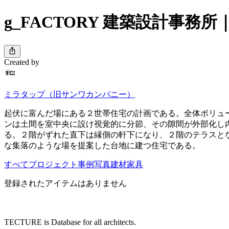
g_FACTORY 建築設計事務
Created by
ミラタップ（旧サンワカンパニー）
起伏に富んだ場にある２世帯住宅の計画である。全体ボリュ
ンは土間を室中央に設け視覚的に分節、その隙間が外部化し
る。２階がずれた直下は縁側の軒下になり、２階のテラスと
な集落のような場を提案した台地に建つ住宅である。
すべて
プロジェクト
事例写真
建材
家具
登録されたアイテムはありません
TECTURE is Database for all architects.