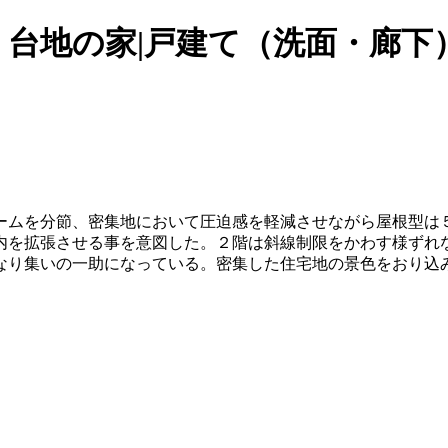
所｜台地の家|戸建て（洗面・廊下
ームを分節、密集地において圧迫感を軽減させながら屋根型は
内を拡張させる事を意図した。２階は斜線制限をかわす様ずれ
なり集いの一助になっている。密集した住宅地の景色をおり込