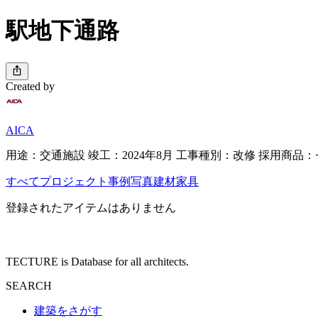
駅地下通路
Created by
AICA
用途：交通施設 竣工：2024年8月 工事種別：改修 採用商品
すべて
プロジェクト
事例写真
建材
家具
登録されたアイテムはありません
TECTURE is Database for all architects.
SEARCH
建築をさがす