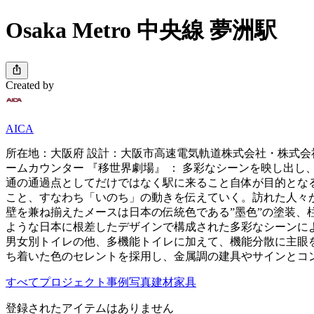
Osaka Metro 中央線 夢洲駅
Created by
AICA
所在地：大阪府 設計：大阪市高速電気軌道株式会社・株式会社
ームカウンター 『移世界劇場』 ： 多彩なシーンを映し出
通の通過点としてだけではなく駅に来ること自体が目的とな
こと、すなわち「いのち」の動きを伝えていく。訪れた人々
壁を兼ね揃えたメースは日本の伝統色である”墨色”の塗装、
ような日本に根差したデザインで構成された多彩なシーンに
男女別トイレの他、多機能トイレに加えて、機能分散に主眼
ち着いた色のセレントを採用し、金属調の建具やサインとコ
すべて
プロジェクト
事例写真
建材
家具
登録されたアイテムはありません