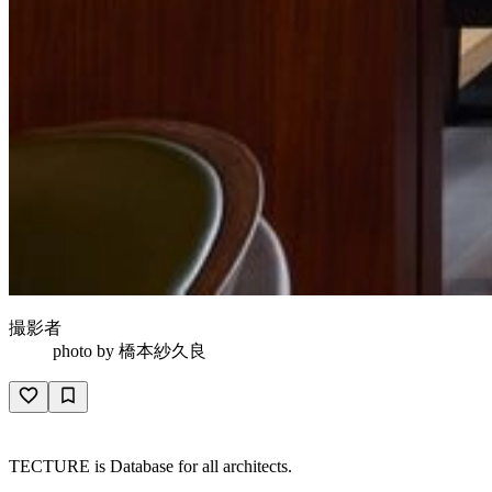
撮影者
photo by
橋本紗久良
TECTURE is Database for all architects.