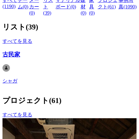
すべて
チー
メー
リス
マテリアル
建
家
プロジェ
事例写
(1190)
ム(0)
カー
ト
ボード(0)
材
具
クト(61)
真(1090)
(0)
(39)
(0)
(0)
リスト
(
39
)
すべてを見る
古民家
シャガ
プロジェクト
(
61
)
すべてを見る
ビルディングタイプ
複合施設