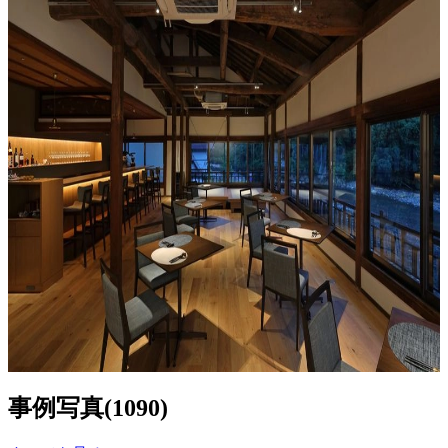
築百年以上前の温泉旅館跡を改修した
温浴施設とカフェの複合施設
v.d.o
1
0
new
事例写真
(
1090
)