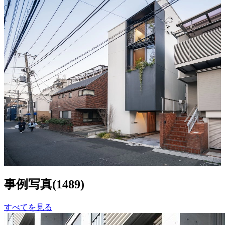
神楽坂の家
涌井匠 + 涌井里歩 建築設計
4
211
事例写真
(
1489
)
すべてを見る