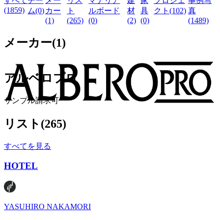
すべて
チー
メー
リス
マテリア
建
家
プロジェ
事例写
(1859)
ム(0)
カー
ト
ルボード
材
具
クト(102)
真
(1)
(265)
(0)
(2)
(0)
(1489)
メーカー
(
1
)
アルベロプロ
サンプル請求可
リスト
(
265
)
すべてを見る
HOTEL
YASUHIRO NAKAMORI