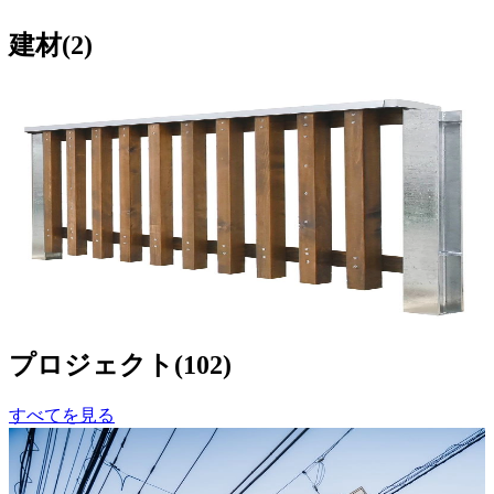
建材
(
2
)
メーカー
越井木材工業
東京都ガイドライン仕様フェンス 木
柵タイプ
サンプル請求
5
プロジェクト
(
102
)
すべてを見る
ビルディングタイプ
戸建住宅