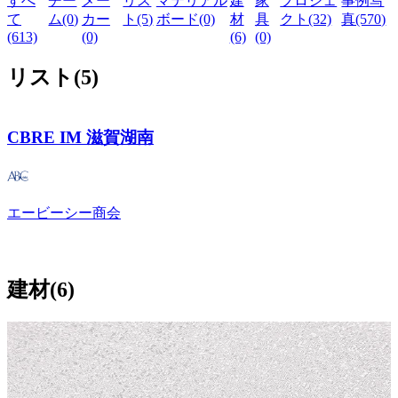
すべ
チー
メー
リス
マテリアル
建
家
プロジェ
事例写
て
ム(0)
カー
ト(5)
ボード(0)
材
具
クト(32)
真(570)
(613)
(0)
(6)
(0)
リスト
(
5
)
CBRE IM 滋賀湖南
エービーシー商会
建材
(
6
)
メーカー
タキロンマテックス株式会社