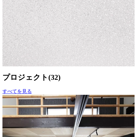
ベルビアン/ベルビアン プラステック
ス（テクスチャー単色）,ベーシックカ
ラー（単色） - プレシャスホワイトテ
ィシュ
¥5,400以上 / ㎡ 税抜
¥
5,400
〜
/ ㎡
[税抜]
サンプル請求
プロジェクト
(
32
)
すべてを見る
ビルディングタイプ
戸建住宅