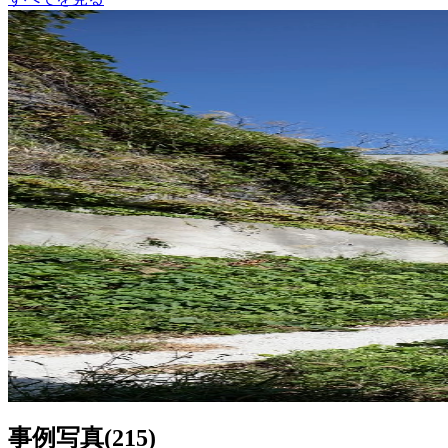
ビルディングタイプ
戸建住宅
山の根の躯体
稲山貴則建築設計事務所
21
932
事例写真
(
215
)