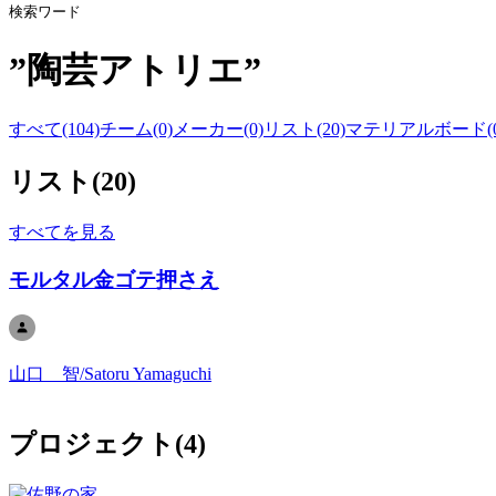
検索ワード
”
陶芸アトリエ
”
すべて(104)
チーム(0)
メーカー(0)
リスト(20)
マテリアルボード(0
リスト
(
20
)
すべてを見る
モルタル金ゴテ押さえ
山口 智/Satoru Yamaguchi
プロジェクト
(
4
)