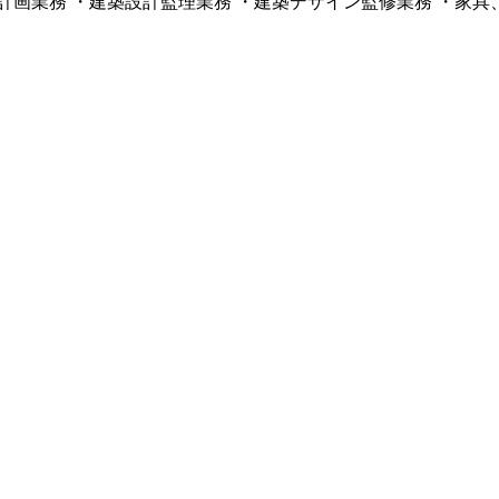
計画業務 ・建築設計監理業務 ・建築デザイン監修業務 ・家具
。